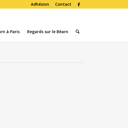
Adhésion
Contact
rn à Paris
Regards sur le Béarn