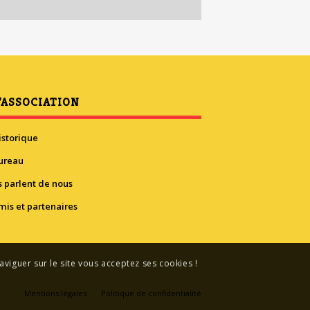
’ASSOCIATION
istorique
ureau
ls parlent de nous
mis et partenaires
aviguer sur le site vous acceptez ses cookies !
Mentions légales
Politique de confidentialité