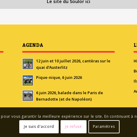
Le site du Soulor ici
AGENDA
L
12 juin et 10 juillet 2026, cantèras sur le
H
quai d’Austerlitz
B
Pique-nique, 6 juin 2026
I
A
6 juin 2026, balade dans le Paris de
Bernadotte (et de Napoléon)
 pour vous garantir la meilleure expérience sur le site. En continuant à n
Je suis d'accord
Je refuse
Paramètres