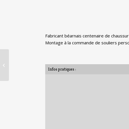
Fabricant béarnais centenaire de chaussur
Montage à la commande de souliers perso
À la ville à la montagne
– Paris 11e
Infos pratiques :