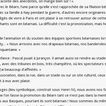
 raconte des anecdotes, on mange bien sûr ! ».
vec le Béarn, l’une parce qu’elle s’est rapprochée de sa filiation 
c sa famille à Nay pendant la guerre, d’autres encore originaires 
igés de vivre à Paris et ont plaisir à se retrouver autour de cett
nts sont en béarnais. La difficulté c’est la prononciation, mais
de l’animation et du soutien des équipes sportives béarnaises lors
ousty… « Nous arrivons avec nos drapeaux béarnais, nos banderoles
nquantaine. »
ce : Pascal jouait à Jurançon. Il aimait aussi se rendre au stade la
s, avec des tribunes en bois, très champêtre, où les spectateurs s
’ai beaucoup d’affinités. »
association, dans la rue, dans un stade ou sur un site culturel, c
 à eux avec plaisir.
ges (lieu symbolique, construit sous Henri IV), nous avons nos f
ue l’on fasse la promotion du Béarn tant ce n’est pas dans la me
és aux Basques, pourtant ils sont béarnais ! Nous sommes du m