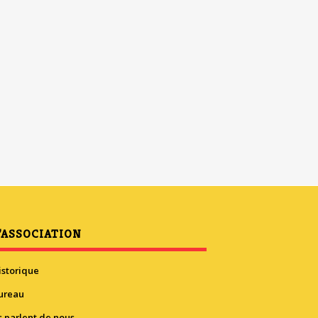
’ASSOCIATION
istorique
ureau
ls parlent de nous