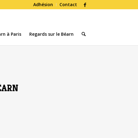
Adhésion
Contact
rn à Paris
Regards sur le Béarn
ÉARN