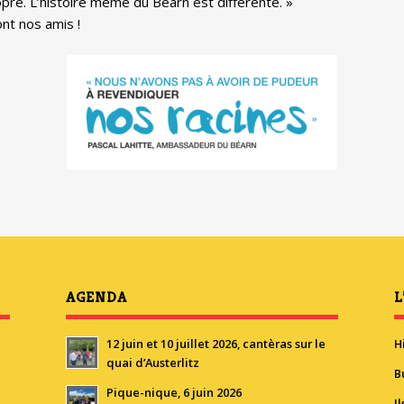
re. L’histoire même du Béarn est différente. »
nt nos amis !
AGENDA
L
12 juin et 10 juillet 2026, cantèras sur le
H
quai d’Austerlitz
B
Pique-nique, 6 juin 2026
I