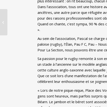
plus intéressant : on rit beaucoup, chacun
Dans l’association, tous ont une histoire a
ancêtres, une autre parce que réfugiée ave
Dîner des auteurs au
pour des raisons professionnelles sont obl
Club des poètes, 12
Quand on chante, c’est sympa, 90 % des cha
avril 2025
».
Au sein de l’association, Pascal se charge 
paloise (rugby), l’Élan, Pau F C, Pau – N
Pour La Section, nous pouvons être une ci
Sa passion pour le rugby remonte à son enfan
un stade à l’ancienne sur le modèle anglai
cette culture anglo-saxonne avec laquelle j
Que ce soit lors d’une manifestation de l’
célèbrent leur enthousiasme et se joignent
« Lors de notre pique-nique, Place des Vos
gens sont heureux, mais parfois surpris q
Béarn. Le jambon et le béret sont associ