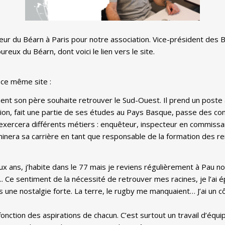
r du Béarn à Paris pour notre association. Vice-président des B
eux du Béarn, dont voici le lien vers le site.
r ce même site :
ment son père souhaite retrouver le Sud-Ouest. Il prend un poste
égion, fait une partie de ses études au Pays Basque, passe des conc
Il exercera différents métiers : enquêteur, inspecteur en commissa
minera sa carrière en tant que responsable de la formation des 
 deux ans, j’habite dans le 77 mais je reviens régulièrement à P
…. Ce sentiment de la nécessité de retrouver mes racines, je l’a
ais une nostalgie forte. La terre, le rugby me manquaient… J’ai un cô
ction des aspirations de chacun. C’est surtout un travail d’équipe